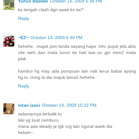
Yunus Badawi
October 14, 2009 6:38 PM
ko tengah clash dgn awek ko ke?
Reply
~EZ~
October 14, 2009 6:40 PM
hehehe...majuk pon tanda sayang hape..hihi..pujuk jela.abis
cite..weh..dari mata turun ke hati taw..so jgn men2 mata
plak.
hamboi hg may..ada pompuan lain nak terus babai ayang
hg tu..mmg la dia majuk lama2.hehehe..
Reply
intan izani
October 14, 2009 10:32 PM
sebenarnya terbalik tu
laki yg kuat cemburu
mana ada steady je tgk org lain ngurat awek dia
heheh~