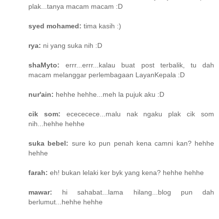
plak...tanya macam macam :D
syed mohamed:
tima kasih :)
rya:
ni yang suka nih :D
shaMyto:
errr...errr...kalau buat post terbalik, tu dah
macam melanggar perlembagaan LayanKepala :D
nur'ain:
hehhe hehhe...meh la pujuk aku :D
cik som:
ecececece...malu nak ngaku plak cik som
nih...hehhe hehhe
suka bebel:
sure ko pun penah kena camni kan? hehhe
hehhe
farah:
eh! bukan lelaki ker byk yang kena? hehhe hehhe
mawar:
hi sahabat...lama hilang...blog pun dah
berlumut...hehhe hehhe