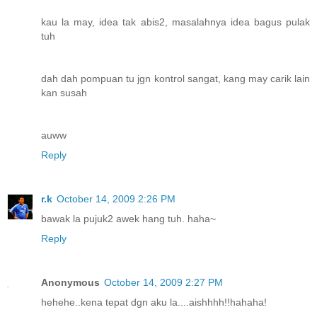
kau la may, idea tak abis2, masalahnya idea bagus pulak
tuh
dah dah pompuan tu jgn kontrol sangat, kang may carik lain
kan susah
auww
Reply
r.k
October 14, 2009 2:26 PM
bawak la pujuk2 awek hang tuh. haha~
Reply
Anonymous
October 14, 2009 2:27 PM
hehehe..kena tepat dgn aku la....aishhhh!!hahaha!