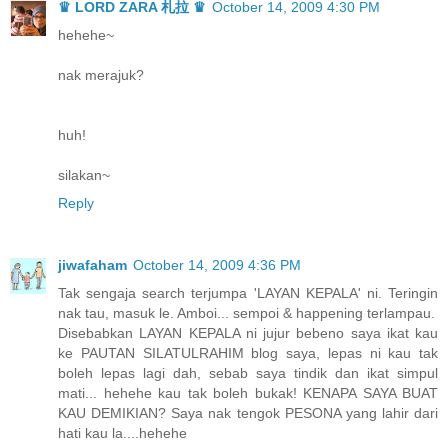
♛ LORD ZARA 札拉 ♛
October 14, 2009 4:30 PM
hehehe~
nak merajuk?
huh!
silakan~
Reply
jiwafaham
October 14, 2009 4:36 PM
Tak sengaja search terjumpa 'LAYAN KEPALA' ni. Teringin
nak tau, masuk le. Amboi... sempoi & happening terlampau.
Disebabkan LAYAN KEPALA ni jujur bebeno saya ikat kau
ke PAUTAN SILATULRAHIM blog saya, lepas ni kau tak
boleh lepas lagi dah, sebab saya tindik dan ikat simpul
mati... hehehe kau tak boleh bukak! KENAPA SAYA BUAT
KAU DEMIKIAN? Saya nak tengok PESONA yang lahir dari
hati kau la....hehehe