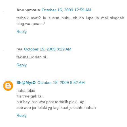
Anonymous
October 15, 2009 12:59 AM
terbaik ayat2 lu susun..huhu..eh,jgn lupe la mai singgah
blog wa..peace!
Reply
rya
October 15, 2009 8:22 AM
tak majuk dah ni..
Reply
Sh@MytO
October 15, 2009 8:52 AM
haha..okie
it's true gak la..
but hey, sila wat post terbalik plak.. =p
sbb ade jer lelaki yg lagi kuat jeleshh..hahah
Reply