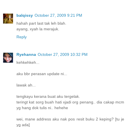
balqissy
October 27, 2009 9:21 PM
hahah part last tak leh blah.
ayang, xyah la merajuk.
Reply
Ryehanna
October 27, 2009 10:32 PM
kehkehkeh...
aku bbr perasan update ni...
lawak ah...
tengkayu kerana buat aku tergelak.
teringt kat sorg buah hati xjadi org penang.. dia cakap mcm
yg hang dok tulis ni.. hehehe
wei, mane address aku nak pos resit buku 2 keping? [tu je
yg ada]