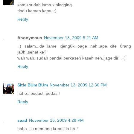
kamu sudah lama x blogging.
rindu komen kamu :)
Reply
Anonymous
November 13, 2009 5:21 AM
=) salam...da lame xjeng0k page neh..ape cite 0rang
ja0h..sehat ke?
wah wah..sudah pandai berkaseh kaseh neh..jage diri..=)
Reply
Sitie BUm BUm
November 13, 2009 12:36 PM
hoho...pedas!! pedas!!
Reply
saad
November 16, 2009 4:28 PM
haha.. lu memang kreatif la bro!