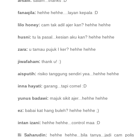
arsaili:
salam...thanks :D
fanaqila:
hehhe hehhe....layan kepala :D
lilo honey:
cam tak adil ajer kan? hehhe hehhe
husni:
tu la pasal...kesian aku kan? hehhe hehhe
zara:
u tamau pujuk I ker? hehhe hehhe
jiwafaham:
thank u! :)
aisputih:
risiko tanggung sendiri yea...hehhe hehhe
inna hayati:
garang...tapi comel :D
yunus badawi:
majuk sikit ajer...hehhe hehhe
ez:
babai kat hang buleh? hehhe hehhe ;)
intan izani:
hehhe hehhe...control maa :D
Ili Saharudin:
hehhe hehhe...bila tanya...jadi cam polis