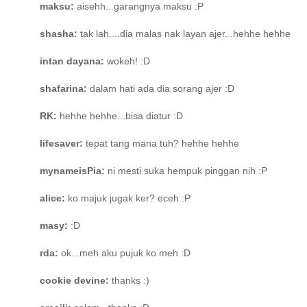
maksu:
aisehh...garangnya maksu :P
shasha:
tak lah....dia malas nak layan ajer...hehhe hehhe
intan dayana:
wokeh! :D
shafarina:
dalam hati ada dia sorang ajer :D
RK:
hehhe hehhe...bisa diatur :D
lifesaver:
tepat tang mana tuh? hehhe hehhe
mynameisPia:
ni mesti suka hempuk pinggan nih :P
alice:
ko majuk jugak ker? eceh :P
masy:
:D
rda:
ok...meh aku pujuk ko meh :D
cookie devine:
thanks :)