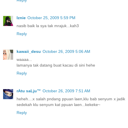
Reply
Iznie
October 25, 2009 5:59 PM
nasib baik la sya tak mrajuk...kah3
Reply
kawaii_desu
October 26, 2009 5:06 AM
waaaa...
lamanya tak datang buat kacau di sini hehe
Reply
rAtu saLju™
October 26, 2009 7:51 AM
heheh....x salah pndang ppuan laen,klu bab senyum x jadik
sedekah klu senyum kat ppuan laen...kekeke~
Reply