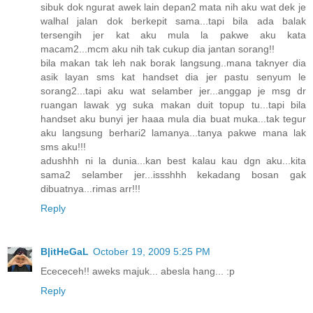
sibuk dok ngurat awek lain depan2 mata nih aku wat dek je
walhal jalan dok berkepit sama...tapi bila ada balak
tersengih jer kat aku mula la pakwe aku kata
macam2...mcm aku nih tak cukup dia jantan sorang!!
bila makan tak leh nak borak langsung..mana taknyer dia
asik layan sms kat handset dia jer pastu senyum le
sorang2...tapi aku wat selamber jer...anggap je msg dr
ruangan lawak yg suka makan duit topup tu...tapi bila
handset aku bunyi jer haaa mula dia buat muka...tak tegur
aku langsung berhari2 lamanya...tanya pakwe mana lak
sms aku!!!
adushhh ni la dunia...kan best kalau kau dgn aku...kita
sama2 selamber jer...issshhh kekadang bosan gak
dibuatnya...rimas arr!!!
Reply
B|itHeGaL
October 19, 2009 5:25 PM
Ecececeh!! aweks majuk... abesla hang... :p
Reply