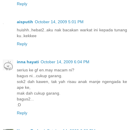
Reply
aisputih
October 14, 2009 5:01 PM
huishh..hebat2..aku nak bacakan warkat ini kepada tunang
ku..kekkee
Reply
inna hayati
October 14, 2009 6:04 PM
serius ke gf en.may macam ni?
bagus ni...cukup garang.
sok2 dah kawen, tak yah risau anak manje ngengada ke
ape ke,
mak dah cukup garang.
bagus2...
:D
Reply