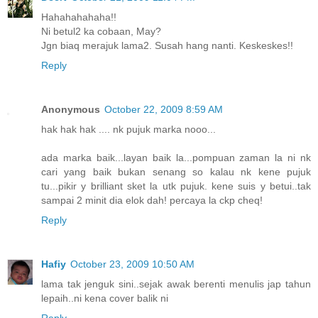
Hahahahahaha!!
Ni betul2 ka cobaan, May?
Jgn biaq merajuk lama2. Susah hang nanti. Keskeskes!!
Reply
Anonymous
October 22, 2009 8:59 AM
hak hak hak .... nk pujuk marka nooo...
ada marka baik...layan baik la...pompuan zaman la ni nk
cari yang baik bukan senang so kalau nk kene pujuk
tu...pikir y brilliant sket la utk pujuk. kene suis y betui..tak
sampai 2 minit dia elok dah! percaya la ckp cheq!
Reply
Hafiy
October 23, 2009 10:50 AM
lama tak jenguk sini..sejak awak berenti menulis jap tahun
lepaih..ni kena cover balik ni