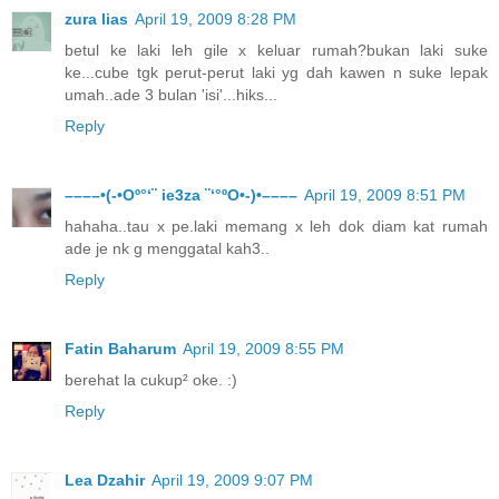
zura lias
April 19, 2009 8:28 PM
betul ke laki leh gile x keluar rumah?bukan laki suke
ke...cube tgk perut-perut laki yg dah kawen n suke lepak
umah..ade 3 bulan 'isi'...hiks...
Reply
––––•(-•Oº°‘¨ ie3za ¨‘°ºO•-)•––––
April 19, 2009 8:51 PM
hahaha..tau x pe.laki memang x leh dok diam kat rumah
ade je nk g menggatal kah3..
Reply
Fatin Baharum
April 19, 2009 8:55 PM
berehat la cukup² oke. :)
Reply
Lea Dzahir
April 19, 2009 9:07 PM