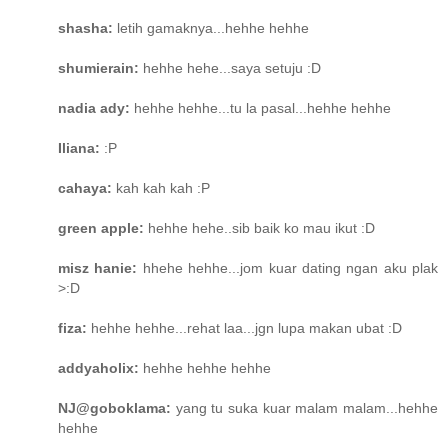
shasha:
letih gamaknya...hehhe hehhe
shumierain:
hehhe hehe...saya setuju :D
nadia ady:
hehhe hehhe...tu la pasal...hehhe hehhe
Iliana:
:P
cahaya:
kah kah kah :P
green apple:
hehhe hehe..sib baik ko mau ikut :D
misz hanie:
hhehe hehhe...jom kuar dating ngan aku plak
>:D
fiza:
hehhe hehhe...rehat laa...jgn lupa makan ubat :D
addyaholix:
hehhe hehhe hehhe
NJ@goboklama:
yang tu suka kuar malam malam...hehhe
hehhe