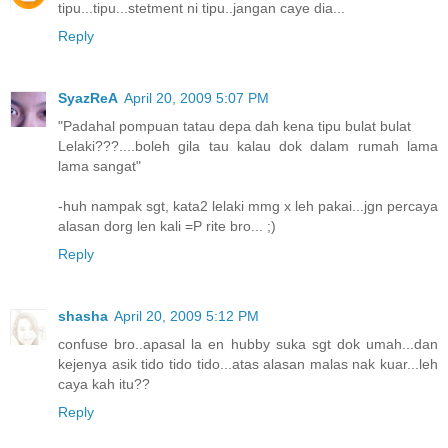
tipu...tipu...stetment ni tipu..jangan caye dia...
Reply
SyazReA
April 20, 2009 5:07 PM
"Padahal pompuan tatau depa dah kena tipu bulat bulat
Lelaki???....boleh gila tau kalau dok dalam rumah lama
lama sangat"
-huh nampak sgt, kata2 lelaki mmg x leh pakai...jgn percaya
alasan dorg len kali =P rite bro... ;)
Reply
shasha
April 20, 2009 5:12 PM
confuse bro..apasal la en hubby suka sgt dok umah...dan
kejenya asik tido tido tido...atas alasan malas nak kuar...leh
caya kah itu??
Reply