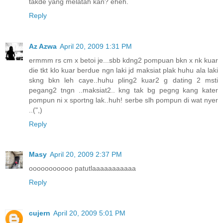
takde yang melatah kan? eheh.
Reply
Az Azwa
April 20, 2009 1:31 PM
ermmm rs cm x betoi je...sbb kdng2 pompuan bkn x nk kuar
die tkt klo kuar berdue ngn laki jd maksiat plak huhu ala laki
skng bkn leh caye..huhu pling2 kuar2 g dating 2 msti
pegang2 tngn ..maksiat2.. kng tak bg pegng kang kater
pompun ni x sportng lak..huh! serbe slh pompun di wat nyer
..(",)
Reply
Masy
April 20, 2009 2:37 PM
ooooooooooo patutlaaaaaaaaaaa
Reply
cujern
April 20, 2009 5:01 PM