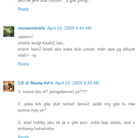
aku ok jerk dok rumah... x gile pong...
Reply
momentinlife
April 19, 2009 9:44 AM
salamz!
ehehe terigt kisah2 lalu..
ermm kwn2 lelaki aku suka duk umah, ntah ape yg dibuat
ntah!~ =p
Reply
CS @ Mama AA's
April 19, 2009 9:49 AM
1. mane tau ni? pengalaman ye???
2. yeke leh gile duk rumah lame2, jadik org gile tu nila
punca nye ye?
3. asal hubby aku ok je x gile pun, suke lagi adala, duit x
terbang hahahaha
Reply