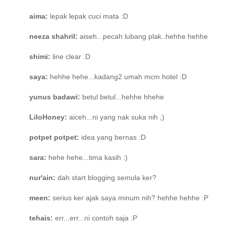
aima:
lepak lepak cuci mata :D
neeza shahril:
aiseh...pecah lubang plak..hehhe hehhe
shimi:
line clear :D
saya:
hehhe hehe...kadang2 umah mcm hotel :D
yunus badawi:
betul betul...hehhe hhehe
LiloHoney:
aiceh...ni yang nak suka nih ;)
potpet potpet:
idea yang bernas :D
sara:
hehe hehe...tima kasih :)
nur'ain:
dah start blogging semula ker?
meen:
serius ker ajak saya minum nih? hehhe hehhe :P
tehais:
err...err...ni contoh saja :P