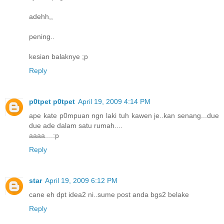
adehh,,
pening..
kesian balaknye ;p
Reply
p0tpet p0tpet
April 19, 2009 4:14 PM
ape kate p0mpuan ngn laki tuh kawen je..kan senang...due
due ade dalam satu rumah....
aaaa....:p
Reply
star
April 19, 2009 6:12 PM
cane eh dpt idea2 ni..sume post anda bgs2 belake
Reply