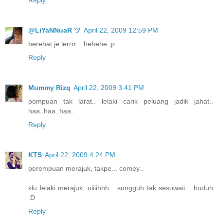
Reply
@LiYaNNuaR ツ
April 22, 2009 12:59 PM
berehat je lerrrr... hehehe ;p
Reply
Mummy Rizq
April 22, 2009 3:41 PM
pompuan tak larat.. lelaki carik peluang jadik jahat..
haa..haa..haa..
Reply
KTS
April 22, 2009 4:24 PM
perempuan merajuk, takpe... comey..
klu lelaki merajuk, uiiiihhh... sungguh tak sesuwaii... huduh
:D
Reply