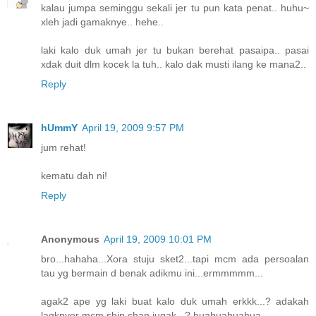
kalau jumpa seminggu sekali jer tu pun kata penat.. huhu~
xleh jadi gamaknye.. hehe..
laki kalo duk umah jer tu bukan berehat pasaipa.. pasai
xdak duit dlm kocek la tuh.. kalo dak musti ilang ke mana2..
Reply
hUmmY
April 19, 2009 9:57 PM
jum rehat!
kematu dah ni!
Reply
Anonymous
April 19, 2009 10:01 PM
bro...hahaha...Xora stuju sket2...tapi mcm ada persoalan
tau yg bermain d benak adikmu ini...ermmmmm...
agak2 ape yg laki buat kalo duk umah erkkk...? adakah
lagknyer mcm shin chan jugak...? huahuahuahua...