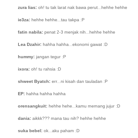
zura lias:
oh! tu tak larat nak bawa perut...hehhe hehhe
ie3za:
hehhe hehhe...tau takpa :P
fatin nabila:
penat 2-3 menjak nih...hehhe hehhe
Lea Dzahir:
hahha hahha...ekonomi gawat :D
hummy:
jangan tegur :P
ixora:
oh! tu rahsia :D
shweet Byatch:
err...ni kisah dan tauladan :P
EP:
hahha hahha hahha
orensangkuit:
hehhe hehe...kamu memang jujur :D
dania:
aikkk??? mana tau nih? hehhe hehhe
suka bebel:
ok...aku paham :D