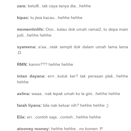
zara:
betulll...tak caya tanya dia...hehhe
kipas:
tu jiwa kacau...hehhe hehhe
momentinlife:
Ooo...kalau dok umah ramai2, tu depa main
judi...hehhe hehhe
syareena:
a'aa...otak sempit dok dalam umah lama lama
:D
RMN:
kannn??? hehhe hehhe
intan dayana:
errr...kutuk ker? tak perasan plak...hehhe
hehhe
aslina:
waaa...nak lepak umah ko la gini...hehhe hehhe
farah liyana:
bila nak keluar nih? hehhe hehhe ;)
Eila:
err...contoh saja...contoh...hehhe hehhe
atooney rooney:
hehhe hehhe...no komen :P