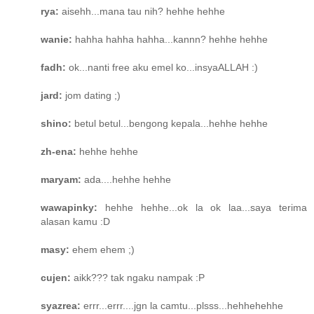
rya:
aisehh...mana tau nih? hehhe hehhe
wanie:
hahha hahha hahha...kannn? hehhe hehhe
fadh:
ok...nanti free aku emel ko...insyaALLAH :)
jard:
jom dating ;)
shino:
betul betul...bengong kepala...hehhe hehhe
zh-ena:
hehhe hehhe
maryam:
ada....hehhe hehhe
wawapinky:
hehhe hehhe...ok la ok laa...saya terima
alasan kamu :D
masy:
ehem ehem ;)
cujen:
aikk??? tak ngaku nampak :P
syazrea:
errr...errr....jgn la camtu...plsss...hehhehehhe