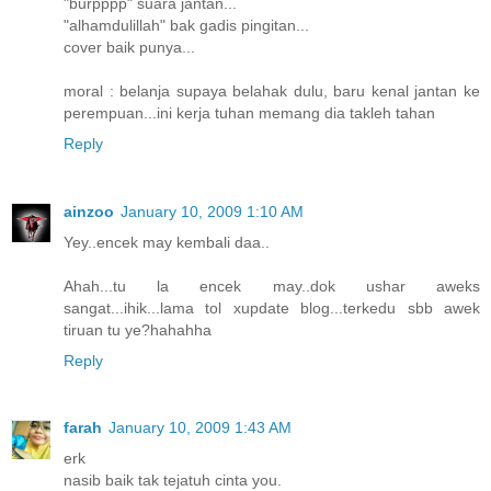
"burpppp" suara jantan...
"alhamdulillah" bak gadis pingitan...
cover baik punya...
moral : belanja supaya belahak dulu, baru kenal jantan ke
perempuan...ini kerja tuhan memang dia takleh tahan
Reply
ainzoo
January 10, 2009 1:10 AM
Yey..encek may kembali daa..
Ahah...tu la encek may..dok ushar aweks
sangat...ihik...lama tol xupdate blog...terkedu sbb awek
tiruan tu ye?hahahha
Reply
farah
January 10, 2009 1:43 AM
erk
nasib baik tak tejatuh cinta you.