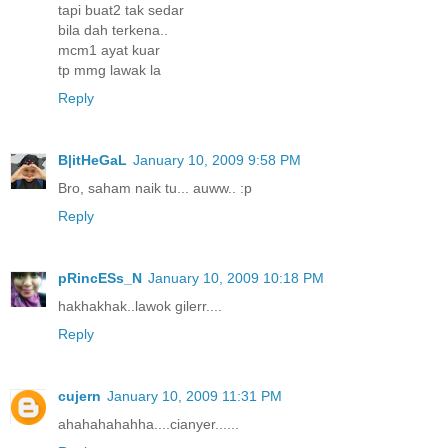
tapi buat2 tak sedar
bila dah terkena..
mcm1 ayat kuar
tp mmg lawak la
Reply
B|itHeGaL
January 10, 2009 9:58 PM
Bro, saham naik tu... auww.. :p
Reply
pRincESs_N
January 10, 2009 10:18 PM
hakhakhak..lawok gilerr....
Reply
cujern
January 10, 2009 11:31 PM
ahahahahahha....cianyer......