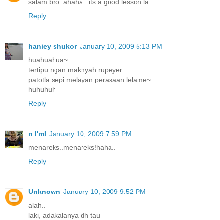
salam bro..ahaha...its a good lesson la...
Reply
haniey shukor
January 10, 2009 5:13 PM
huahuahua~
tertipu ngan maknyah rupeyer...
patotla sepi melayan perasaan lelame~
huhuhuh
Reply
n I'mI
January 10, 2009 7:59 PM
menareks..menareks!haha..
Reply
Unknown
January 10, 2009 9:52 PM
alah..
laki, adakalanya dh tau