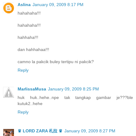
Aslina
January 09, 2009 8:17 PM
hahahaha!!!
hahahaha!!!
hahhaha!!!
dan hahhahaa!!!
camno la pakcik buley tertipu ni pakcik?
Reply
MarlissaMusa
January 09, 2009 8:25 PM
huk huk..hehe..npe tak tangkap gambar je???ble
kutuk2..hehe
Reply
♛ LORD ZARA 札拉 ♛
January 09, 2009 8:27 PM