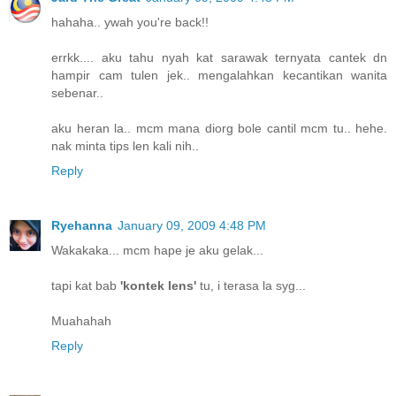
hahaha.. ywah you're back!!
errkk.... aku tahu nyah kat sarawak ternyata cantek dn
hampir cam tulen jek.. mengalahkan kecantikan wanita
sebenar..
aku heran la.. mcm mana diorg bole cantil mcm tu.. hehe.
nak minta tips len kali nih..
Reply
Ryehanna
January 09, 2009 4:48 PM
Wakakaka... mcm hape je aku gelak...
tapi kat bab
'kontek lens'
tu, i terasa la syg...
Muahahah
Reply