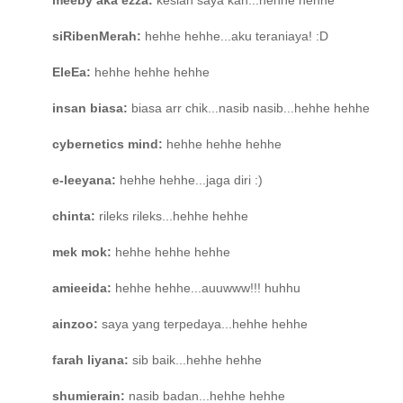
meeby aka ezza:
kesian saya kan...hehhe hehhe
siRibenMerah:
hehhe hehhe...aku teraniaya! :D
EleEa:
hehhe hehhe hehhe
insan biasa:
biasa arr chik...nasib nasib...hehhe hehhe
cybernetics mind:
hehhe hehhe hehhe
e-leeyana:
hehhe hehhe...jaga diri :)
chinta:
rileks rileks...hehhe hehhe
mek mok:
hehhe hehhe hehhe
amieeida:
hehhe hehhe...auuwww!!! huhhu
ainzoo:
saya yang terpedaya...hehhe hehhe
farah liyana:
sib baik...hehhe hehhe
shumierain:
nasib badan...hehhe hehhe