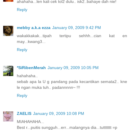
ahahaha...len kali cek tol2 dulu.. isk2..bahaye dah nie!
Reply
mebby a.k.a ezza
January 09, 2009 9:42 PM
wakakkakak...tipah tertipu sehhh...cian kat en
may...kwang3...
Reply
*SiRibenMerah
January 09, 2009 10:05 PM
hahahaha..
sebab apa la U g pandang pada kecantikan semata2.. kne
le ngan muka tuh.. padannnnn~ !!!
Reply
ZAELIS
January 09, 2009 10:08 PM
MIAHAHAHA...
Best r...puitis sungguh...err...malangnya dia...tuttttttt =p