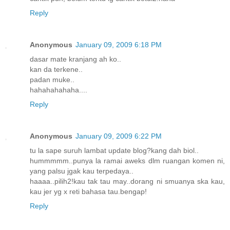
Reply
Anonymous
January 09, 2009 6:18 PM
dasar mate kranjang ah ko..
kan da terkene..
padan muke..
hahahahahaha....
Reply
Anonymous
January 09, 2009 6:22 PM
tu la sape suruh lambat update blog?kang dah biol..
hummmmm..punya la ramai aweks dlm ruangan komen ni,
yang palsu jgak kau terpedaya..
haaaa..pilih2!kau tak tau may..dorang ni smuanya ska kau,
kau jer yg x reti bahasa tau.bengap!
Reply