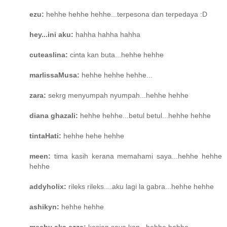
ezu:
hehhe hehhe hehhe...terpesona dan terpedaya :D
hey...ini aku:
hahha hahha hahha
cuteaslina:
cinta kan buta...hehhe hehhe
marlissaMusa:
hehhe hehhe hehhe...
zara:
sekrg menyumpah nyumpah...hehhe hehhe
diana ghazali:
hehhe hehhe...betul betul...hehhe hehhe
tintaHati:
hehhe hehe hehhe
meen:
tima kasih kerana memahami saya...hehhe hehhe
hehhe
addyholix:
rileks rileks....aku lagi la gabra...hehhe hehhe
ashikyn:
hehhe hehhe