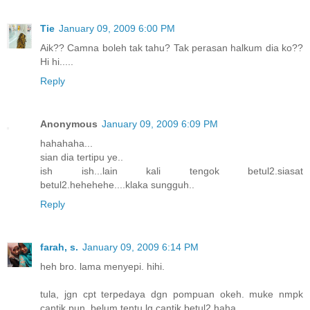
Tie
January 09, 2009 6:00 PM
Aik?? Camna boleh tak tahu? Tak perasan halkum dia ko??
Hi hi.....
Reply
Anonymous
January 09, 2009 6:09 PM
hahahaha...
sian dia tertipu ye..
ish ish...lain kali tengok betul2.siasat
betul2.hehehehe....klaka sungguh..
Reply
farah, s.
January 09, 2009 6:14 PM
heh bro. lama menyepi. hihi.
tula, jgn cpt terpedaya dgn pompuan okeh. muke nmpk
cantik pun, belum tentu lg cantik betul2.haha