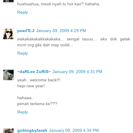
huahuahua, mesti nyah tu hot kan? hahaha.
Reply
pearl'E.J
January 09, 2009 4:29 PM
wakakakakakkakakaka... sengal tauuu.... aku dok gelak
mcm org gila dah may ooiiiii...
Reply
~daRLee ZuRiS~
January 09, 2009 4:31 PM
yeah...welcome back!!!
hepi new year!
hahaaa..
penah terkena ke???
Reply
goblogbyfarah
January 09, 2009 4:34 PM