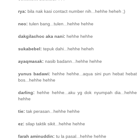
rya:
bila nak kasi contact number nih...hehhe heheh ;)
neo:
tulen bang...tulen...hehhe hehhe
dakgilachoc aka nani:
hehhe hehhe
sukabebel:
tepuk dahi...hehhe heheh
ayaqmasak:
nasib badann...hehhe hehhe
yunus badawi:
hehhe hehhe...aqua sini pun hebat hebat
bos...hehhe hehhe
darling:
hehhe hehhe...aku yg dok nyumpah dia...hehhe
hehhe
tie:
tak perasan...hehhe hehhe
ez:
silap taktik sikit...hehhe hehhe
farah aminuddin:
tu la pasal...hehhe hehhe