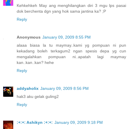
Kehkehkeh May ang menghilangkan diri 3 mgu lps pasai
dok berchenta dgn yang hok sama jantina ka? ;P
Reply
Anonymous
January 09, 2009 8:55 PM
alaaa biasa la tu maymay..kami yg pompuan ni pun
kekadang boleh terkagum2 ngan spesis depa yg cun
mengalahkan pompuan ni..apatah lagi maymay
kan..kan..kan? hehe
Reply
addyaholix
January 09, 2009 8:56 PM
hak3 aku gelak guling2
Reply
:+:+: Ashikyn :+:+:
January 09, 2009 9:18 PM