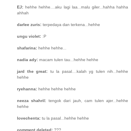
EJ:
hehhe hehhe....aku lagi laa...malu giler...hahha hahha
ahhah
darlee zuris:
terpedaya dan terkena...hehhe
ungu violet:
:P
shafarina:
hehhe hehhe...
nadia ady:
macam tulen tau...hehhe hehhe
jard the great:
tu la pasal....kalah yg tulen nih...hehhe
hehhe
ryehanna:
hehhe hehhe hehhe
neeza shahril:
tengok dari jauh, cam tulen ajer...hehhe
hehhe
lovechenta:
tu la pasal...hehhe hehhe
comment deleted:
???