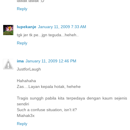
lawak lawak :D
Reply
lupekanje
January 11, 2009 7:33 AM
tgk jer tk pe...jgn teguda...heheh..
Reply
ima
January 11, 2009 12:46 PM
JustforLaugh
Hahahaha
Zas....Layan kepala hotak, hehehe
Tragis sunggh pabila kita terpedaya dengan kaum sejenis
sendiri
Such a confuse situation, isn't it?
Miahak3x
Reply