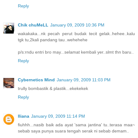
Reply
Chik chuMeLL
January 09, 2009 10:36 PM
wakakaka...nk pecah perut budak tecit gelak..hehee..kalu
tgk tu,2kali pandang tau..wehehehe
p/s:rndu entri bro may...selamat kembali yer..slmt thn baru..
Reply
Cybernetics Mind
January 09, 2009 11:03 PM
trully bombastik & plastik...ekekekek
Reply
Iliana
January 09, 2009 11:14 PM
fiuhhh...nasib baik ada ayat 'sama jantina' tu..terasa maa~
sebab saya punya suara tengah serak ni sebab demam..