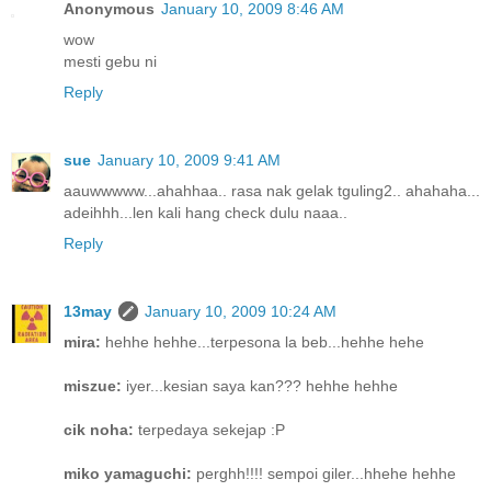
Anonymous
January 10, 2009 8:46 AM
wow
mesti gebu ni
Reply
sue
January 10, 2009 9:41 AM
aauwwwww...ahahhaa.. rasa nak gelak tguling2.. ahahaha...
adeihhh...len kali hang check dulu naaa..
Reply
13may
January 10, 2009 10:24 AM
mira:
hehhe hehhe...terpesona la beb...hehhe hehe
miszue:
iyer...kesian saya kan??? hehhe hehhe
cik noha:
terpedaya sekejap :P
miko yamaguchi:
perghh!!!! sempoi giler...hhehe hehhe