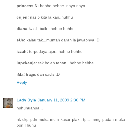
princess N:
hehhe hehhe..naya naya
cujen:
nasib kita la kan..huhhu
diana k:
sib baik...hehhe hehhe
sUe:
kalau tak...muntah darah la jawabnya :D
izzah:
terpedaya ajer...hehhe hehhe
lupekanje:
tak boleh tahan...hehhe hehhe
iMa:
tragis dan sadis :D
Reply
Lady Dyla
January 11, 2009 2:36 PM
huhuhuahua...
nk ckp pdn muka mcm kasar plak.. tp... mmg padan muka
pon!! huhu