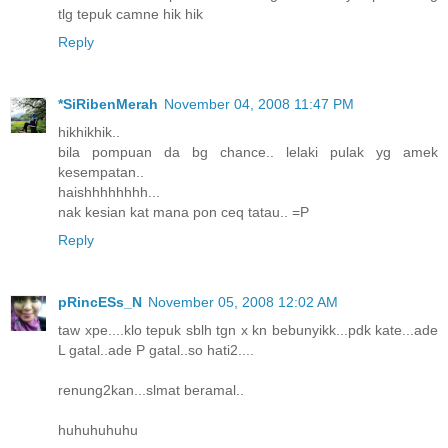
tlg tepuk camne hik hik
Reply
*SiRibenMerah
November 04, 2008 11:47 PM
hikhikhik..
bila pompuan da bg chance.. lelaki pulak yg amek
kesempatan..
haishhhhhhhh...
nak kesian kat mana pon ceq tatau.. =P
Reply
pRincESs_N
November 05, 2008 12:02 AM
taw xpe....klo tepuk sblh tgn x kn bebunyikk...pdk kate...ade
L gatal..ade P gatal..so hati2....
renung2kan...slmat beramal..
huhuhuhuhu