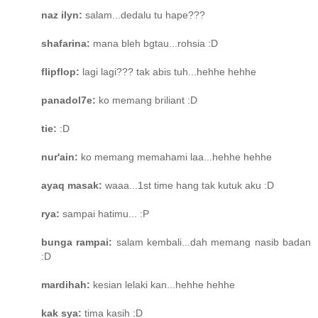
naz ilyn:
salam...dedalu tu hape???
shafarina:
mana bleh bgtau...rohsia :D
flipflop:
lagi lagi??? tak abis tuh...hehhe hehhe
panadol7e:
ko memang briliant :D
tie:
:D
nur'ain:
ko memang memahami laa...hehhe hehhe
ayaq masak:
waaa...1st time hang tak kutuk aku :D
rya:
sampai hatimu... :P
bunga rampai:
salam kembali...dah memang nasib badan
:D
mardihah:
kesian lelaki kan...hehhe hehhe
kak sya:
tima kasih :D