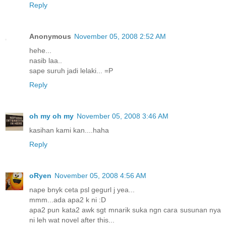
Reply
Anonymous
November 05, 2008 2:52 AM
hehe...
nasib laa..
sape suruh jadi lelaki... =P
Reply
oh my oh my
November 05, 2008 3:46 AM
kasihan kami kan....haha
Reply
oRyen
November 05, 2008 4:56 AM
nape bnyk ceta psl gegurl j yea...
mmm...ada apa2 k ni :D
apa2 pun kata2 awk sgt mnarik suka ngn cara susunan nya
ni leh wat novel after this...