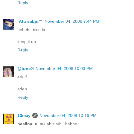
Reply
rAtu saLju™
November 04, 2008 7:44 PM
heheh...nice la..
keep it up..
Reply
@tune®
November 04, 2008 10:03 PM
erk!!!
adeh...
Reply
13may
November 04, 2008 10:16 PM
haslina:
tu tak abis tuh...hehhe