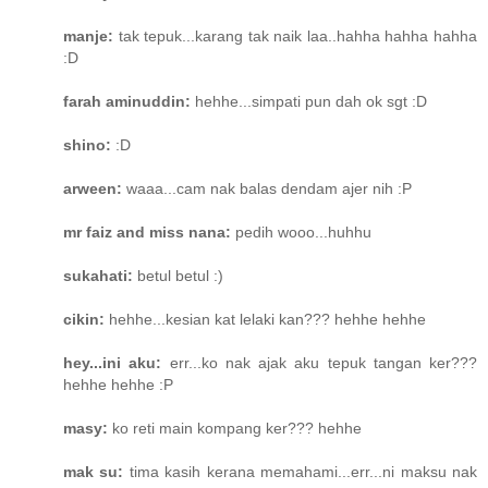
manje:
tak tepuk...karang tak naik laa..hahha hahha hahha
:D
farah aminuddin:
hehhe...simpati pun dah ok sgt :D
shino:
:D
arween:
waaa...cam nak balas dendam ajer nih :P
mr faiz and miss nana:
pedih wooo...huhhu
sukahati:
betul betul :)
cikin:
hehhe...kesian kat lelaki kan??? hehhe hehhe
hey...ini aku:
err...ko nak ajak aku tepuk tangan ker???
hehhe hehhe :P
masy:
ko reti main kompang ker??? hehhe
mak su:
tima kasih kerana memahami...err...ni maksu nak