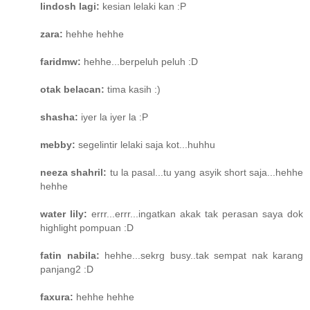
lindosh lagi:
kesian lelaki kan :P
zara:
hehhe hehhe
faridmw:
hehhe...berpeluh peluh :D
otak belacan:
tima kasih :)
shasha:
iyer la iyer la :P
mebby:
segelintir lelaki saja kot...huhhu
neeza shahril:
tu la pasal...tu yang asyik short saja...hehhe
hehhe
water lily:
errr...errr...ingatkan akak tak perasan saya dok
highlight pompuan :D
fatin nabila:
hehhe...sekrg busy..tak sempat nak karang
panjang2 :D
faxura:
hehhe hehhe