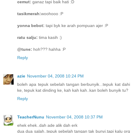
cemut:
ganaz tapi baik hati :D
tasikmerah:
woohooo :P
yonna bebot:
tapi byk ke arah pompuan ajer :P
ratu salju:
tima kasih :)
@tune:
hoh??? hahha :P
Reply
azie
November 04, 2008 10:24 PM
boleh apa tepuk sebelah tangan berbunyik...tepuk kat dahi
ke, tepuk kat dinding ke, kah kah kah..kan boleh bunyik tu?
Reply
TeacherNunu
November 04, 2008 10:37 PM
ehek ehek..dah ade alik dah erk
dua dua salah..tepuk sebelah tangan tak bunyi.tapi kalu org