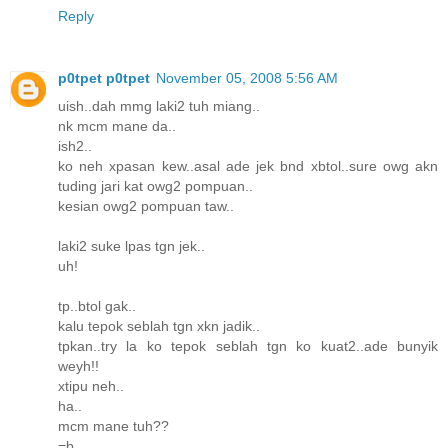
Reply
p0tpet p0tpet
November 05, 2008 5:56 AM
uish..dah mmg laki2 tuh miang..
nk mcm mane da..
ish2..
ko neh xpasan kew..asal ade jek bnd xbtol..sure owg akn
tuding jari kat owg2 pompuan..
kesian owg2 pompuan taw..
laki2 suke lpas tgn jek..
uh!
tp..btol gak..
kalu tepok seblah tgn xkn jadik..
tpkan..try la ko tepok seblah tgn ko kuat2..ade bunyik
weyh!!
xtipu neh..
ha..
mcm mane tuh??
=b