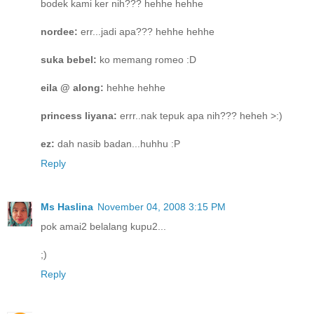
bodek kami ker nih??? hehhe hehhe
nordee:
err...jadi apa??? hehhe hehhe
suka bebel:
ko memang romeo :D
eila @ along:
hehhe hehhe
princess liyana:
errr..nak tepuk apa nih??? heheh >:)
ez:
dah nasib badan...huhhu :P
Reply
Ms Haslina
November 04, 2008 3:15 PM
pok amai2 belalang kupu2...
;)
Reply