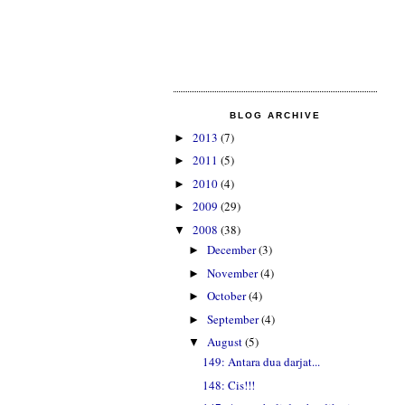
BLOG ARCHIVE
2013
(7)
►
2011
(5)
►
2010
(4)
►
2009
(29)
►
2008
(38)
▼
December
(3)
►
November
(4)
►
October
(4)
►
September
(4)
►
August
(5)
▼
149: Antara dua darjat...
148: Cis!!!