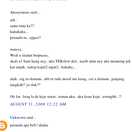
Anonymous said...
aih..
sama time ka??
hahahaha...
petanda tu.. oppss!!
wateva..
Wish u slamat berpuasa..
skali n3 baru hang ney.. aku TERslow skit.. nasib mlm ney aku memerap jek
kat umah.. tadop kepit2 rapat2.. hahaha...
alah.. org tu demam.. sbb tu tade mood mo kuaq.. cer x demam.. panjang
langkah!! ye dak??
Oit lin.. biaq la de keje senin.. teman aku.. aku kene koje.. uwarghh...!!
AUGUST 31, 2008 12:22 AM
Unknown
said...
petanda ape beb? ahaha