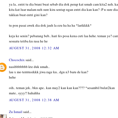
ya la.. entri tu dia brani buat sebab dia dok perap kat umah cam kita2 neh. k
kita kat luar malam neh sure kira sentap ngan entri dia kan kan? :P n sure dia
takkan buat entri gini kan?
tu pon pasai awek dia dok jauh la ezu ha ha ha *larikkkk*
keja ke senin? pebarang beb.. hari fes posa kena cuti laa hehe. teman ye? ca
sesuatu tetiba ku rasa he he
AUGUST 31, 2008 12:32 AM
Chocochix
said...
nasibbbbbbb kte duk umah..
lau x mo terrrrusikkk jiwa rage ku.. dgn n3 baru de kan?
hehe
oih.. teman jek.. bkn ape.. kan may2 kan kan kan???? *sesambil bulat2kan
mate.. syyy!! hahahha
AUGUST 31, 2008 12:38 AM
Zu Ismail
said...