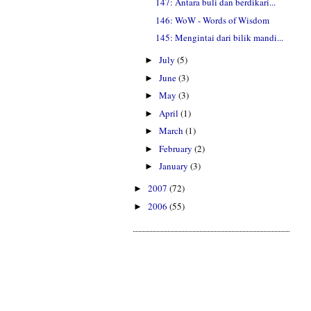
147: Antara buli dan berdikari...
146: WoW - Words of Wisdom
145: Mengintai dari bilik mandi...
July
(5)
►
June
(3)
►
May
(3)
►
April
(1)
►
March
(1)
►
February
(2)
►
January
(3)
►
2007
(72)
►
2006
(55)
►