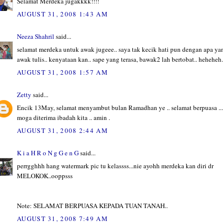
Selamat Merdeka jugakkkk!!!!
AUGUST 31, 2008 1:43 AM
Neeza Shahril
said...
selamat merdeka untuk awak jugeee.. saya tak kecik hati pun dengan apa ya
awak tulis.. kenyataan kan.. sape yang terasa, bawak2 lah bertobat.. heheheh.
AUGUST 31, 2008 1:57 AM
Zetty
said...
Encik 13May, selamat menyambut bulan Ramadhan ye .. selamat berpuasa ...
moga diterima ibadah kita .. amin .
AUGUST 31, 2008 2:44 AM
K i a H R o N g G e n G
said...
perrgghhh hang watermark pic tu kelassss...nie ayohh merdeka kan diri dr
MELOKOK..ooppsss
Note: SELAMAT BERPUASA KEPADA TUAN TANAH..
AUGUST 31, 2008 7:49 AM