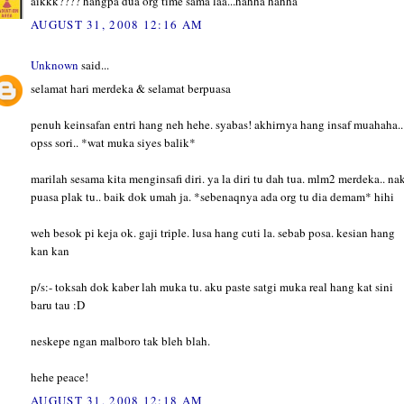
aikkk???? hangpa dua org time sama laa...hahha hahha
AUGUST 31, 2008 12:16 AM
Unknown
said...
selamat hari merdeka & selamat berpuasa
penuh keinsafan entri hang neh hehe. syabas! akhirnya hang insaf muahaha..
opss sori.. *wat muka siyes balik*
marilah sesama kita menginsafi diri. ya la diri tu dah tua. mlm2 merdeka.. na
puasa plak tu.. baik dok umah ja. *sebenaqnya ada org tu dia demam* hihi
weh besok pi keja ok. gaji triple. lusa hang cuti la. sebab posa. kesian hang
kan kan
p/s:- toksah dok kaber lah muka tu. aku paste satgi muka real hang kat sini
baru tau :D
neskepe ngan malboro tak bleh blah.
hehe peace!
AUGUST 31, 2008 12:18 AM