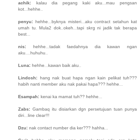
achik:
kalau dia pegang kaki aku...mau pengsan
kot...hehhe..
penyu:
hehhe...byknya misteri...aku contract setahun kat
umah tu. Mula2 dok..okeh...tapi skrg ni jadik tak berapa
best...
nis:
hehhe...tadak faedahnya dia kawan ngan
aku....huhuhu..
Luna:
hehhe...kawan baik aku..
Lindosh:
hang nak buat hapa ngan kain pelikat tuh???
habih nanti member aku nak pakai hapa??? hehhe...
Esampah:
kenai ka mamat tuh?? hehhe...
Zabs:
Gambaq itu disiarkan dgn persetujuan tuan punya
diri...line clear!!!
Dzu:
nak contact number dia ker??? hahha...