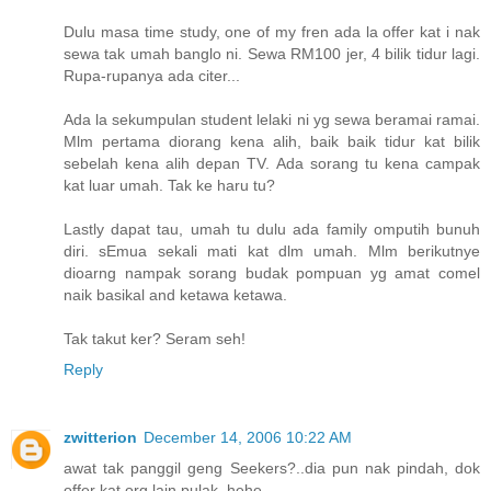
Dulu masa time study, one of my fren ada la offer kat i nak
sewa tak umah banglo ni. Sewa RM100 jer, 4 bilik tidur lagi.
Rupa-rupanya ada citer...
Ada la sekumpulan student lelaki ni yg sewa beramai ramai.
Mlm pertama diorang kena alih, baik baik tidur kat bilik
sebelah kena alih depan TV. Ada sorang tu kena campak
kat luar umah. Tak ke haru tu?
Lastly dapat tau, umah tu dulu ada family omputih bunuh
diri. sEmua sekali mati kat dlm umah. Mlm berikutnye
dioarng nampak sorang budak pompuan yg amat comel
naik basikal and ketawa ketawa.
Tak takut ker? Seram seh!
Reply
zwitterion
December 14, 2006 10:22 AM
awat tak panggil geng Seekers?..dia pun nak pindah, dok
offer kat org lain pulak..hehe.