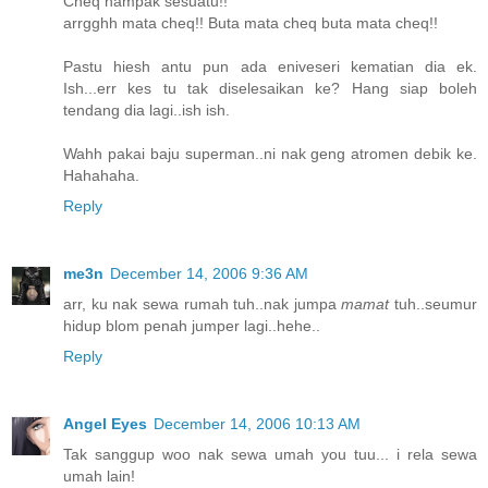
Cheq nampak sesuatu!!
arrgghh mata cheq!! Buta mata cheq buta mata cheq!!
Pastu hiesh antu pun ada eniveseri kematian dia ek.
Ish...err kes tu tak diselesaikan ke? Hang siap boleh
tendang dia lagi..ish ish.
Wahh pakai baju superman..ni nak geng atromen debik ke.
Hahahaha.
Reply
me3n
December 14, 2006 9:36 AM
arr, ku nak sewa rumah tuh..nak jumpa
mamat
tuh..seumur
hidup blom penah jumper lagi..hehe..
Reply
Angel Eyes
December 14, 2006 10:13 AM
Tak sanggup woo nak sewa umah you tuu... i rela sewa
umah lain!