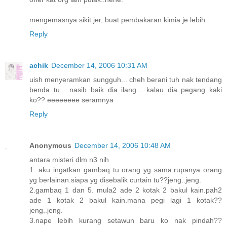
mengemasnya sikit jer, buat pembakaran kimia je lebih..
Reply
achik
December 14, 2006 10:31 AM
uish menyeramkan sungguh... cheh berani tuh nak tendang
benda tu... nasib baik dia ilang... kalau dia pegang kaki
ko?? eeeeeeee seramnya
Reply
Anonymous
December 14, 2006 10:48 AM
antara misteri dlm n3 nih
1. aku ingatkan gambaq tu orang yg sama.rupanya orang
yg berlainan.siapa yg disebalik curtain tu??jeng..jeng.
2.gambaq 1 dan 5. mula2 ade 2 kotak 2 bakul kain.pah2
ade 1 kotak 2 bakul kain.mana pegi lagi 1 kotak??
jeng..jeng.
3.nape lebih kurang setawun baru ko nak pindah??