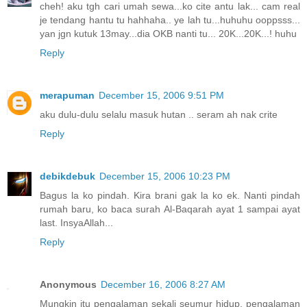
cheh! aku tgh cari umah sewa...ko cite antu lak... cam real
je tendang hantu tu hahhaha.. ye lah tu...huhuhu ooppsss...
yan jgn kutuk 13may...dia OKB nanti tu... 20K...20K...! huhu
Reply
merapuman
December 15, 2006 9:51 PM
aku dulu-dulu selalu masuk hutan .. seram ah nak crite
Reply
debikdebuk
December 15, 2006 10:23 PM
Bagus la ko pindah. Kira brani gak la ko ek. Nanti pindah
rumah baru, ko baca surah Al-Baqarah ayat 1 sampai ayat
last. InsyaAllah...
Reply
Anonymous
December 16, 2006 8:27 AM
Mungkin itu pengalaman sekali seumur hidup, pengalaman