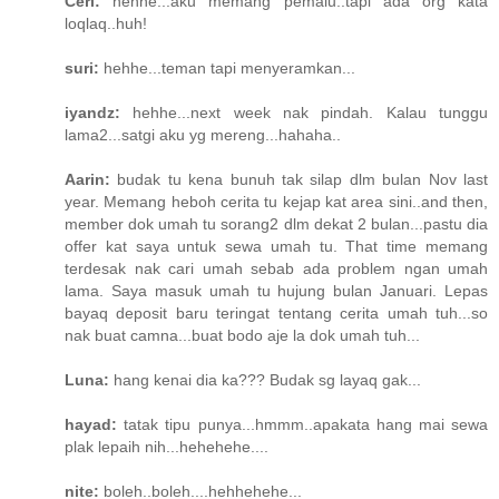
Ceri:
hehhe...aku memang pemalu..tapi ada org kata
loqlaq..huh!
suri:
hehhe...teman tapi menyeramkan...
iyandz:
hehhe...next week nak pindah. Kalau tunggu
lama2...satgi aku yg mereng...hahaha..
Aarin:
budak tu kena bunuh tak silap dlm bulan Nov last
year. Memang heboh cerita tu kejap kat area sini..and then,
member dok umah tu sorang2 dlm dekat 2 bulan...pastu dia
offer kat saya untuk sewa umah tu. That time memang
terdesak nak cari umah sebab ada problem ngan umah
lama. Saya masuk umah tu hujung bulan Januari. Lepas
bayaq deposit baru teringat tentang cerita umah tuh...so
nak buat camna...buat bodo aje la dok umah tuh...
Luna:
hang kenai dia ka??? Budak sg layaq gak...
hayad:
tatak tipu punya...hmmm..apakata hang mai sewa
plak lepaih nih...hehehehe....
nite:
boleh..boleh....hehhehehe...