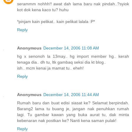
serammm nohhh!! awat dah lama baru nak pindah..?syiok
kot dok kena kaco tu? huhu
*pinjam kain pelikat.. kain pelikat lalala :P*
Reply
Anonymous
December 14, 2006 11:08 AM
hg x senonoh la 13may.. hg import member hg.. kerah
tenaga dia.. dh tu, ltk gambaq seksi dia kt blog..
ish.. mcm kenai ja mamat tu.. eheh!
Reply
Anonymous
December 14, 2006 11:44 AM
Rumah baru dan buat edisi siasat ke? Selamat berpindah.
Barang2 lama tu buang je, jangan nak penuhkan rumah
lagi. Tu gambar kawan yang buka aurat tu, dak minta
kebenaran nak postkan ke? Nanti kena saman pulak!
Reply