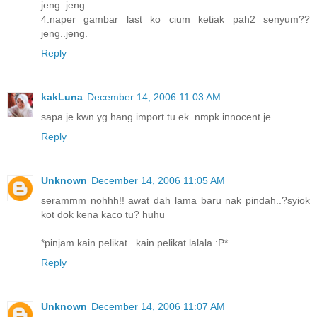
jeng..jeng.
4.naper gambar last ko cium ketiak pah2 senyum??
jeng..jeng.
Reply
kakLuna
December 14, 2006 11:03 AM
sapa je kwn yg hang import tu ek..nmpk innocent je..
Reply
Unknown
December 14, 2006 11:05 AM
serammm nohhh!! awat dah lama baru nak pindah..?syiok
kot dok kena kaco tu? huhu
*pinjam kain pelikat.. kain pelikat lalala :P*
Reply
Unknown
December 14, 2006 11:07 AM