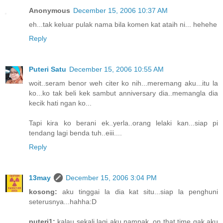
Anonymous
December 15, 2006 10:37 AM
eh...tak keluar pulak nama bila komen kat ataih ni... hehehe
Reply
Puteri Satu
December 15, 2006 10:55 AM
woit..seram benor weh citer ko nih...meremang aku...itu la
ko...ko tak beli kek sambut anniversary dia..memangla dia
kecik hati ngan ko...
Tapi kira ko berani ek..yerla..orang lelaki kan...siap pi
tendang lagi benda tuh..eiii....
Reply
13may
December 15, 2006 3:04 PM
kosong:
aku tinggai la dia kat situ...siap la penghuni
seterusnya...hahha:D
puteri1:
kalau sekali lagi aku nampak, on that time gak aku