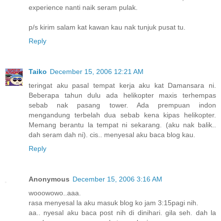
experience nanti naik seram pulak.
p/s kirim salam kat kawan kau nak tunjuk pusat tu.
Reply
Taiko
December 15, 2006 12:21 AM
teringat aku pasal tempat kerja aku kat Damansara ni.
Beberapa tahun dulu ada helikopter maxis terhempas
sebab nak pasang tower. Ada prempuan indon
mengandung terbelah dua sebab kena kipas helikopter.
Memang berantu la tempat ni sekarang. (aku nak balik..
dah seram dah ni). cis.. menyesal aku baca blog kau.
Reply
Anonymous
December 15, 2006 3:16 AM
wooowowo..aaa.
rasa menyesal la aku masuk blog ko jam 3:15pagi nih.
aa.. nyesal aku baca post nih di dinihari. gila seh. dah la