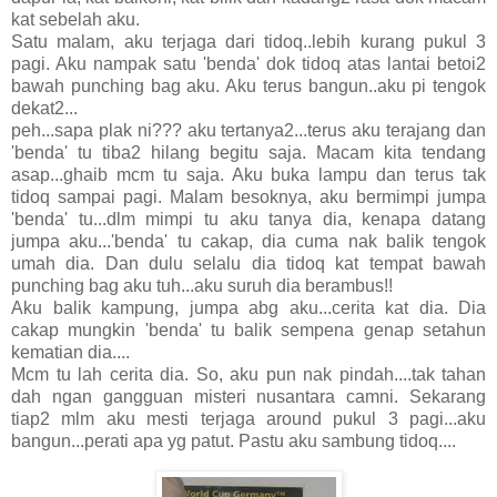
kat sebelah aku.
Satu malam, aku terjaga dari tidoq..lebih kurang pukul 3
pagi. Aku nampak satu 'benda' dok tidoq atas lantai betoi2
bawah punching bag aku. Aku terus bangun..aku pi tengok
dekat2...
peh...sapa plak ni??? aku tertanya2...terus aku terajang dan
'benda' tu tiba2 hilang begitu saja. Macam kita tendang
asap...ghaib mcm tu saja. Aku buka lampu dan terus tak
tidoq sampai pagi. Malam besoknya, aku bermimpi jumpa
'benda' tu...dlm mimpi tu aku tanya dia, kenapa datang
jumpa aku...'benda' tu cakap, dia cuma nak balik tengok
umah dia. Dan dulu selalu dia tidoq kat tempat bawah
punching bag aku tuh...aku suruh dia berambus!!
Aku balik kampung, jumpa abg aku...cerita kat dia. Dia
cakap mungkin 'benda' tu balik sempena genap setahun
kematian dia....
Mcm tu lah cerita dia. So, aku pun nak pindah....tak tahan
dah ngan gangguan misteri nusantara camni. Sekarang
tiap2 mlm aku mesti terjaga around pukul 3 pagi...aku
bangun...perati apa yg patut. Pastu aku sambung tidoq....