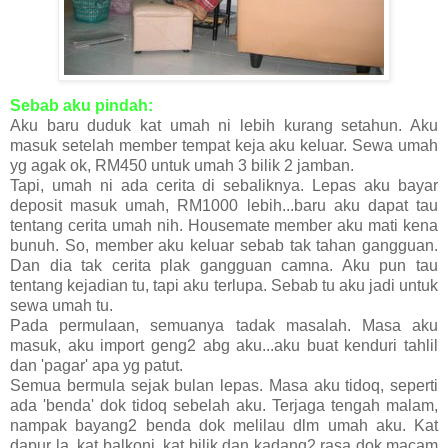
Sebab aku pindah:
Aku baru duduk kat umah ni lebih kurang setahun. Aku
masuk setelah member tempat keja aku keluar. Sewa umah
yg agak ok, RM450 untuk umah 3 bilik 2 jamban.
Tapi, umah ni ada cerita di sebaliknya. Lepas aku bayar
deposit masuk umah, RM1000 lebih...baru aku dapat tau
tentang cerita umah nih. Housemate member aku mati kena
bunuh. So, member aku keluar sebab tak tahan gangguan.
Dan dia tak cerita plak gangguan camna. Aku pun tau
tentang kejadian tu, tapi aku terlupa. Sebab tu aku jadi untuk
sewa umah tu.
Pada permulaan, semuanya tadak masalah. Masa aku
masuk, aku import geng2 abg aku...aku buat kenduri tahlil
dan 'pagar' apa yg patut.
Semua bermula sejak bulan lepas. Masa aku tidoq, seperti
ada 'benda' dok tidoq sebelah aku. Terjaga tengah malam,
nampak bayang2 benda dok melilau dlm umah aku. Kat
dapur la, kat balkoni, kat bilik dan kadang2 rasa dok macam