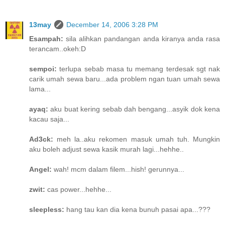
13may
December 14, 2006 3:28 PM
Esampah:
sila alihkan pandangan anda kiranya anda rasa
terancam..okeh:D
sempoi:
terlupa sebab masa tu memang terdesak sgt nak
carik umah sewa baru...ada problem ngan tuan umah sewa
lama...
ayaq:
aku buat kering sebab dah bengang...asyik dok kena
kacau saja...
Ad3ck:
meh la..aku rekomen masuk umah tuh. Mungkin
aku boleh adjust sewa kasik murah lagi...hehhe..
Angel:
wah! mcm dalam filem...hish! gerunnya...
zwit:
cas power...hehhe...
sleepless:
hang tau kan dia kena bunuh pasai apa...???