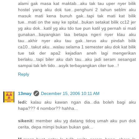
alami gak masa kat maktab...aku tak tau uper nyer bilik
hostel yang aku dok tue...penghuni 2 tahun seblm aku
masuk mati kena bunuh gak...tapi tak mati kat bilik
tue...mati on the way ke spital...bukan setakat bilik cc12 jer
yg aku dok...katil yg aku tdo tue pun katil yg pernah si mati
gunakan...bayangkan laa betapa ngeri nyer klau aku
tau...akhir nyer aku tau gak...terus aku pindah bilik
ca10...takut aku...walau selama 1 semester aku dok kat bilik
tue tak der apa2 kejadian aneh lagi mengerikan
berlaku...tapi biler aku dah tau...aku jadi seram sesangat
sampai tak leh tido...asyik terbayangkan citer tue...!
Reply
13may
December 15, 2006 10:11 AM
ledi:
kalau aku kawan ngan dia...dia boleh bagi aku
hapa??? 4 nombor?? hahha...
sikenit:
member aku yg datang tidoq umah aku pun dok
cerita, depa mimpi bukan bukan gak...