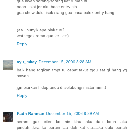
gua layan sorang-sorang kat rumah ni.
aaaa.. siot jer aku bace entry nih.
gua chow dulu. isok siang gua baca balek entry hang.
(aa.. bunyik ape plak tue?
wat tegak roma gua jer.. cis)
Reply
ayu_mkay
December 15, 2006 8:28 AM
baik hang tgglkan tmpt tu cepat takut tggu sat gi hang yg
sawan...
jgn biarkan hidup anda di selubungi misteriiiiiiiii ;)
Reply
Fadh Rahman
December 15, 2006 9:39 AM
seram gak citer ko nie...klau aku...dah lama aku
pindah...kira ko berani laa dok kat ctu...aku dulu penah