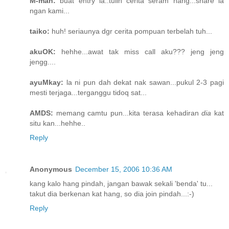
M-man:
buat entry la..tulih cerita seram hang...share la
ngan kami...
taiko:
huh! seriaunya dgr cerita pompuan terbelah tuh...
akuOK:
hehhe...awat tak miss call aku??? jeng jeng
jengg....
ayuMkay:
la ni pun dah dekat nak sawan...pukul 2-3 pagi
mesti terjaga...terganggu tidoq sat...
AMDS:
memang camtu pun...kita terasa kehadiran
dia
kat
situ kan...hehhe..
Reply
Anonymous
December 15, 2006 10:36 AM
kang kalo hang pindah, jangan bawak sekali 'benda' tu...
takut dia berkenan kat hang, so dia join pindah...:-)
Reply