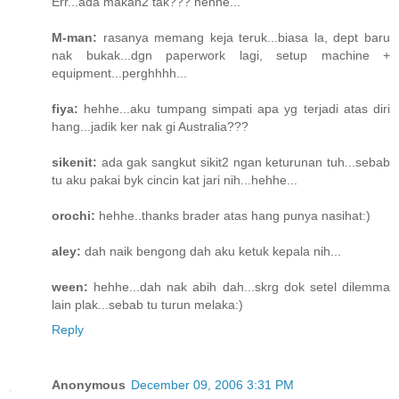
Err...ada makan2 tak??? hehhe...
M-man:
rasanya memang keja teruk...biasa la, dept baru
nak bukak...dgn paperwork lagi, setup machine +
equipment...perghhhh...
fiya:
hehhe...aku tumpang simpati apa yg terjadi atas diri
hang...jadik ker nak gi Australia???
sikenit:
ada gak sangkut sikit2 ngan keturunan tuh...sebab
tu aku pakai byk cincin kat jari nih...hehhe...
orochi:
hehhe..thanks brader atas hang punya nasihat:)
aley:
dah naik bengong dah aku ketuk kepala nih...
ween:
hehhe...dah nak abih dah...skrg dok setel dilemma
lain plak...sebab tu turun melaka:)
Reply
Anonymous
December 09, 2006 3:31 PM