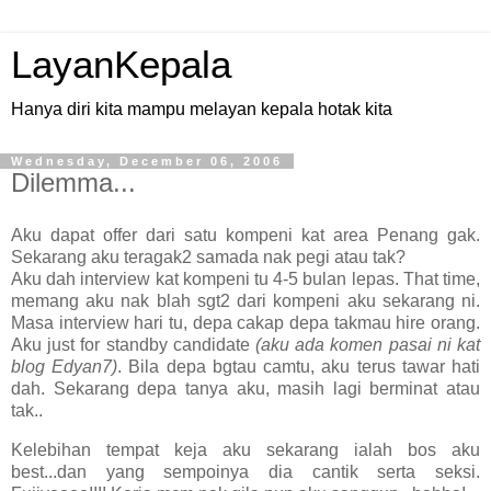
LayanKepala
Hanya diri kita mampu melayan kepala hotak kita
Wednesday, December 06, 2006
Dilemma...
Aku dapat offer dari satu kompeni kat area Penang gak.
Sekarang aku teragak2 samada nak pegi atau tak?
Aku dah interview kat kompeni tu 4-5 bulan lepas. That time,
memang aku nak blah sgt2 dari kompeni aku sekarang ni.
Masa interview hari tu, depa cakap depa takmau hire orang.
Aku just for standby candidate
(aku ada komen pasai ni kat
blog Edyan7)
. Bila depa bgtau camtu, aku terus tawar hati
dah. Sekarang depa tanya aku, masih lagi berminat atau
tak..
Kelebihan tempat keja aku sekarang ialah bos aku
best...dan yang sempoinya dia cantik serta seksi.