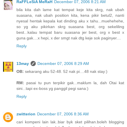
RaFFLeSiA MeRaH
December 07, 2006 8:21 AM
bila kita dah lame kat tempat keje kita skrg, nak ubah
suasana, nak ubah position kita, kena pikir betul2, nanti
nyesal hentak kepala kat dinding aku x tahu...muehehehe,
so yg aku pikirkan skrg suasana best, org sekeliling
best...kalau tempat baru suasana jer best, org x best x
guna gak....x hepi, x der smgt nak dtg keje sok paginyer....
Reply
13may
December 07, 2006 8:29 AM
OB:
sekarang aku 52-48. 52 nak pi....48 nak stay:)
RM:
pasai tu pun terpikir gak...maklum la, dah Otai kat
sini...tapi ex-boss yg panggil pegi sana:)
Reply
zwitterion
December 07, 2006 8:36 AM
cari kompeni lain lak..biar byk sket pilihan.boleh blogging