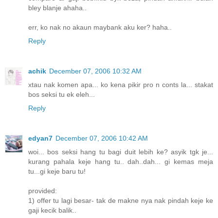
bley blanje ahaha..
err, ko nak no akaun maybank aku ker? haha..
Reply
achik
December 07, 2006 10:32 AM
xtau nak komen apa... ko kena pikir pro n conts la... stakat
bos seksi tu ek eleh...
Reply
edyan7
December 07, 2006 10:42 AM
woi... bos seksi hang tu bagi duit lebih ke? asyik tgk je...
kurang pahala keje hang tu.. dah..dah... gi kemas meja
tu...gi keje baru tu!
provided:
1) offer tu lagi besar- tak de makne nya nak pindah keje ke
gaji kecik balik..