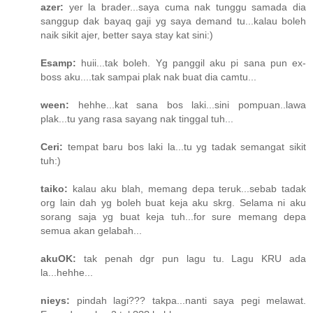
azer:
yer la brader...saya cuma nak tunggu samada dia
sanggup dak bayaq gaji yg saya demand tu...kalau boleh
naik sikit ajer, better saya stay kat sini:)
Esamp:
huii...tak boleh. Yg panggil aku pi sana pun ex-
boss aku....tak sampai plak nak buat dia camtu...
ween:
hehhe...kat sana bos laki...sini pompuan..lawa
plak...tu yang rasa sayang nak tinggal tuh...
Ceri:
tempat baru bos laki la...tu yg tadak semangat sikit
tuh:)
taiko:
kalau aku blah, memang depa teruk...sebab tadak
org lain dah yg boleh buat keja aku skrg. Selama ni aku
sorang saja yg buat keja tuh...for sure memang depa
semua akan gelabah...
akuOK:
tak penah dgr pun lagu tu. Lagu KRU ada
la...hehhe...
nieys:
pindah lagi??? takpa...nanti saya pegi melawat.