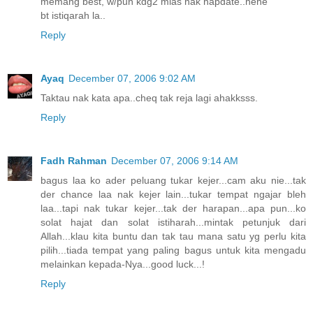
memang best, w/pun kdg2 mlas nak hapdate..hehe
bt istiqarah la..
Reply
Ayaq
December 07, 2006 9:02 AM
Taktau nak kata apa..cheq tak reja lagi ahakksss.
Reply
Fadh Rahman
December 07, 2006 9:14 AM
bagus laa ko ader peluang tukar kejer...cam aku nie...tak
der chance laa nak kejer lain...tukar tempat ngajar bleh
laa...tapi nak tukar kejer...tak der harapan...apa pun...ko
solat hajat dan solat istiharah...mintak petunjuk dari
Allah...klau kita buntu dan tak tau mana satu yg perlu kita
pilih...tiada tempat yang paling bagus untuk kita mengadu
melainkan kepada-Nya...good luck...!
Reply