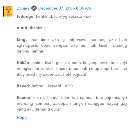
13may
December 07, 2006 8:06 AM
tedungs:
hehhe...bitchy yg seksi..ahhak!
nurul:
thanks
king:
that time aku gi interview, memang aku blah
sgt2...pastu depa sengap, aku pun tak kisah la..sekrg
pening..hehhe..
KakJu:
kalau ikut2..gaji kat sana la yang best...tapi keja
mungkin teruk sikit...becoz depa nak setup dept baru, so
they need my expertise...hehhe..juah!
hayad:
hehhe....insyaALLAH:)
Esamp:
keja kat sana, tatau lagi camna...tapi gaji rasanya
memang sempoi la...depa mungkin sanggup bayaq gaji
yang aku demand dulu:)
Reply