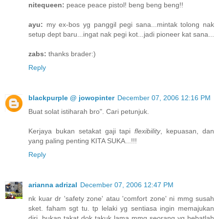
nitequeen:
peace peace pistol! beng beng beng!!
ayu:
my ex-bos yg panggil pegi sana...mintak tolong nak
setup dept baru...ingat nak pegi kot...jadi pioneer kat sana...
zabs:
thanks brader:)
Reply
blackpurple @ jowopinter
December 07, 2006 12:16 PM
Buat solat istiharah bro". Cari petunjuk.
Kerjaya bukan setakat gaji tapi
flexibility
, kepuasan, dan
yang paling penting KITA SUKA...!!!
Reply
arianna adrizal
December 07, 2006 12:47 PM
nk kuar dr 'safety zone' atau 'comfort zone' ni mmg susah
sket. faham sgt tu. tp lelaki yg sentiasa ingin memajukan
diri, bukan takat dok takuk lama mmg seorang yg hebatlah