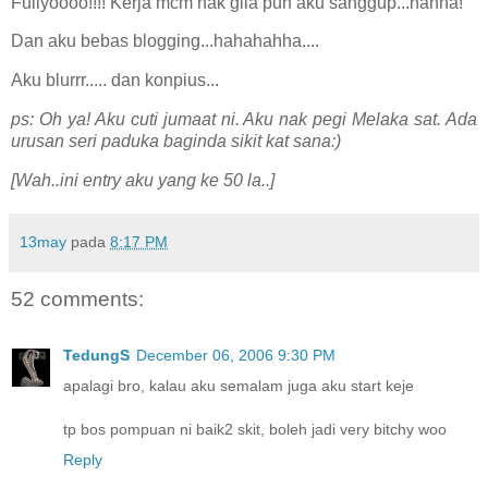
Fuiiyoooo!!!! Kerja mcm nak gila pun aku sanggup...hahha!
Dan aku bebas blogging...hahahahha....
Aku blurrr..... dan konpius...
ps: Oh ya! Aku cuti jumaat ni. Aku nak pegi Melaka sat. Ada
urusan seri paduka baginda sikit kat sana:)
[Wah..ini entry aku yang ke 50 la..]
13may
pada
8:17 PM
52 comments:
TedungS
December 06, 2006 9:30 PM
apalagi bro, kalau aku semalam juga aku start keje
tp bos pompuan ni baik2 skit, boleh jadi very bitchy woo
Reply