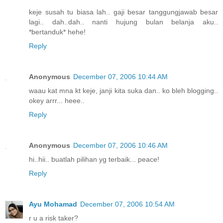
keje susah tu biasa lah.. gaji besar tanggungjawab besar
lagi.. dah..dah.. nanti hujung bulan belanja aku..
*bertanduk* hehe!
Reply
Anonymous
December 07, 2006 10:44 AM
waau kat mna kt keje, janji kita suka dan.. ko bleh blogging..
okey arrr... heee..
Reply
Anonymous
December 07, 2006 10:46 AM
hi..hii.. buatlah pilihan yg terbaik... peace!
Reply
Ayu Mohamad
December 07, 2006 10:54 AM
r u a risk taker?