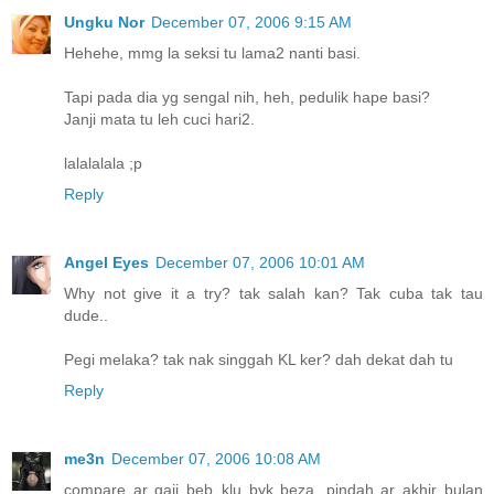
Ungku Nor
December 07, 2006 9:15 AM
Hehehe, mmg la seksi tu lama2 nanti basi.
Tapi pada dia yg sengal nih, heh, pedulik hape basi?
Janji mata tu leh cuci hari2.
lalalalala ;p
Reply
Angel Eyes
December 07, 2006 10:01 AM
Why not give it a try? tak salah kan? Tak cuba tak tau
dude..
Pegi melaka? tak nak singgah KL ker? dah dekat dah tu
Reply
me3n
December 07, 2006 10:08 AM
compare ar gaji beb..klu byk beza, pindah ar..akhir bulan