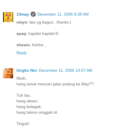
13may
December 11, 2006 8:38 AM
nieys:
tips yg bagus...thanks:)
ayaq:
hapdet hapdet:D
shears:
hehhe...
Reply
Ungku Nor
December 11, 2006 10:07 AM
Woih..
hang sesat mencari jalan pulang ka May??
Tuh laa..
hang eksen,
hang belagak,
hang takmo singgah kl..
Tingok!