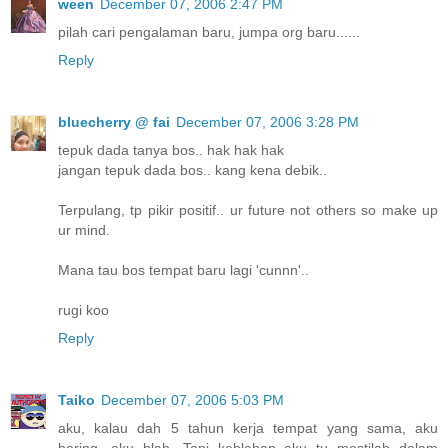
ween
December 07, 2006 2:47 PM
pilah cari pengalaman baru, jumpa org baru......
Reply
bluecherry @ fai
December 07, 2006 3:28 PM
tepuk dada tanya bos.. hak hak hak
jangan tepuk dada bos.. kang kena debik..
Terpulang, tp pikir positif.. ur future not others so make up
ur mind.
Mana tau bos tempat baru lagi 'cunnn'..
rugi koo
Reply
Taiko
December 07, 2006 5:03 PM
aku, kalau dah 5 tahun kerja tempat yang sama, aku
boring, aku blah. Tapi keblahan aku tu mestilah dalam