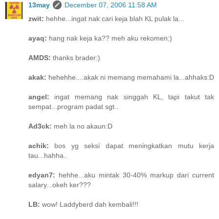
13may
December 07, 2006 11:58 AM
zwit:
hehhe...ingat nak cari keja blah KL pulak la...
ayaq:
hang nak keja ka?? meh aku rekomen:)
AMDS:
thanks brader:)
akak:
hehehhe....akak ni memang memahami la...ahhaks:D
angel:
ingat memang nak singgah KL, tapi takut tak
sempat...program padat sgt..
Ad3ck:
meh la no akaun:D
achik:
bos yg seksi dapat meningkatkan mutu kerja
tau...hahha..
edyan7:
hehhe...aku mintak 30-40% markup dari current
salary...okeh ker???
LB:
wow! Laddyberd dah kembali!!!