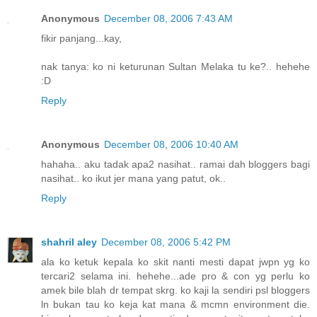
Anonymous
December 08, 2006 7:43 AM
fikir panjang...kay,
nak tanya: ko ni keturunan Sultan Melaka tu ke?.. hehehe
:D
Reply
Anonymous
December 08, 2006 10:40 AM
hahaha.. aku tadak apa2 nasihat.. ramai dah bloggers bagi
nasihat.. ko ikut jer mana yang patut, ok..
Reply
shahril aley
December 08, 2006 5:42 PM
ala ko ketuk kepala ko skit nanti mesti dapat jwpn yg ko
tercari2 selama ini. hehehe...ade pro & con yg perlu ko
amek bile blah dr tempat skrg. ko kaji la sendiri psl bloggers
ln bukan tau ko keja kat mana & mcmn environment die.