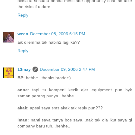
biasa la sesuatu benda mesti ade opportunity cost. so take
the risks if u dare.
Reply
ween
December 08, 2006 6:15 PM
aik dilemma tak habih2 lagi ka??
Reply
13may
December 09, 2006 2:47 PM
BP:
hehhe...thanks brader:)
anne:
tapi tu kompeni kecik ajer...equipment pun byk
zaman perang punya...hehhe..
akak:
apsal saya sms akak tak reply pun???
iman:
nanti saya tanya bos saya...nak tak dia ikut saya gi
company baru tuh...hehhe..