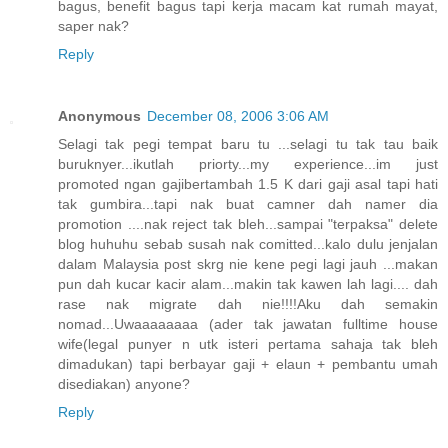
bagus, benefit bagus tapi kerja macam kat rumah mayat,
saper nak?
Reply
Anonymous
December 08, 2006 3:06 AM
Selagi tak pegi tempat baru tu ...selagi tu tak tau baik
buruknyer...ikutlah priorty...my experience...im just
promoted ngan gajibertambah 1.5 K dari gaji asal tapi hati
tak gumbira...tapi nak buat camner dah namer dia
promotion ....nak reject tak bleh...sampai "terpaksa" delete
blog huhuhu sebab susah nak comitted...kalo dulu jenjalan
dalam Malaysia post skrg nie kene pegi lagi jauh ...makan
pun dah kucar kacir alam...makin tak kawen lah lagi.... dah
rase nak migrate dah nie!!!!Aku dah semakin
nomad...Uwaaaaaaaa (ader tak jawatan fulltime house
wife(legal punyer n utk isteri pertama sahaja tak bleh
dimadukan) tapi berbayar gaji + elaun + pembantu umah
disediakan) anyone?
Reply